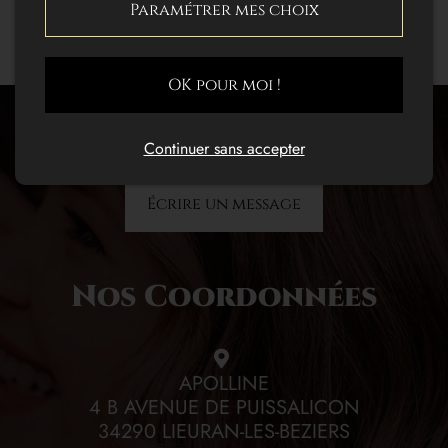
Paramétrer mes choix
OK pour moi !
Vous avez des questions ?
Continuer sans accepter
Écrire un message
Nos Coordonnées
APOLLINE
4 B AVENUE DE PUISSALICON
34290 LIEURAN-LES-BEZIERS